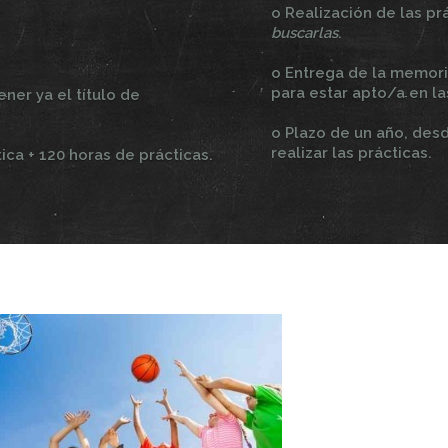
o Realización de las prá
buscarlas
.
o Entrega de la memoria
para estar apto/a en la
ner ya el título de
o Plazo de un año, desd
realizar las prácticas.
ica + 120 horas de prácticas.