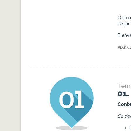
Os lo 
llegar
Bienve
Aparta
Tema
01
Conte
Se de