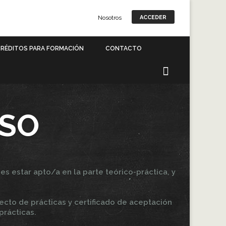
Nosotros
ACCEDER
RÉDITOS PARA FORMACIÓN
CONTACTO
RSO
bes estar apto/a en la parte teórico-práctica, y
ecto de prácticas y certificado de aceptación
prácticas.