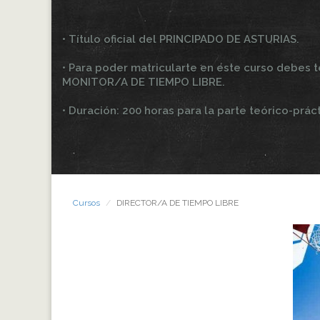
• Título oficial del PRINCIPADO DE ASTURIAS.
• Para poder matricularte en este curso debes te
MONITOR/A DE TIEMPO LIBRE.
• Duración: 200 horas para la parte teórico-práct
Cursos
DIRECTOR/A DE TIEMPO LIBRE