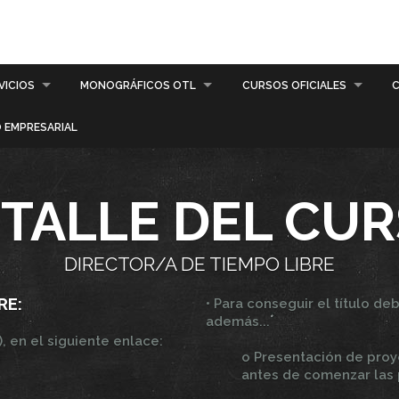
VICIOS
MONOGRÁFICOS OTL
CURSOS OFICIALES
C
 EMPRESARIAL
TALLE DEL CU
DIRECTOR/A DE TIEMPO LIBRE
RE:
• Para conseguir el título de
además...
, en el siguiente enlace:
o Presentación de proy
antes de comenzar las 