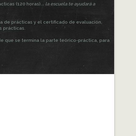
cticas (120 horas)...
la escuela te ayudará a
 de prácticas y el certificado de evaluación,
s prácticas.
e que se termina la parte teórico-práctica, para