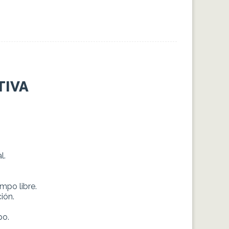
TIVA
l.
mpo libre.
ión.
po.