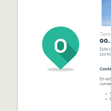
Tem
00
Este 
120 ho
Conte
En est
comen