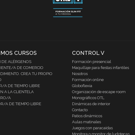
IMOS CURSOS
CONTROL V
N DE ALÉRGENOS
Formación presencial
IENTE/A DE COMERCIO
Maquillaje para fiestas infantiles
IMIENTO. CREA TU PROPIO
Nosotros
O
Formación online
/A DE TIEMPO LIBRE
Globoflexia
N A LA CLIENTELA
Organización de escape room
RO/A
Monográficos OTL
R/A DE TIEMPO LIBRE
Dinámicas de interior
Contacto
Patios dinámicos
Aulas matinales
Juegos con paracaídas
Monitora o monitor de ludotecas