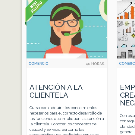
COMERC
COMERCIO
40 HORAS.
EMP
ATENCIÓN A LA
CRE
CLIENTELA
NEG
Curso para adquirir los conocimientos
necesarios para el correcto desarrollo de
Con est
las funciones que impliquen la atención a
consegui
la clientela. Conocer los conceptos de
clarida
calidad y servicio, así como las
general 
características de los distintos servicios.