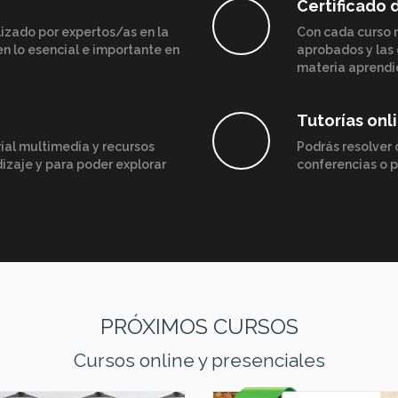
Certificado 
lizado por expertos/as en la
Con cada curso r
n lo esencial e importante en
aprobados y las 
materia aprendi
Tutorías onl
ial multimedia y recursos
Podrás resolver 
dizaje y para poder explorar
conferencias o p
PRÓXIMOS CURSOS
Cursos online y presenciales