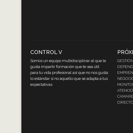
CONTROL V
PRÓX
Somos un equipo multidisciplinar al que le
GESTIÓ
gusta impartir formación que te sea útil
DEPEND
para tu vida profesional así que no nos gusta
EMPREND
lo estándar si no aquello que se adapta a tus
NEGOCI
expectativas.
MONITOR
ATENCIÓ
CAMARE
DIRECTO