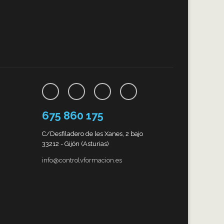
675 860 175
C/Desfiladero de les Xanes, 2 bajo
33212 - Gijón (Asturias)
info@controlvformacion.es