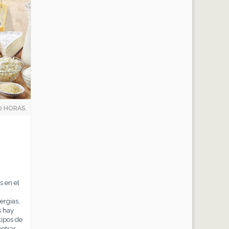
0 HORAS.
s en el
ergias,
s hay
tipos de
ntrar.